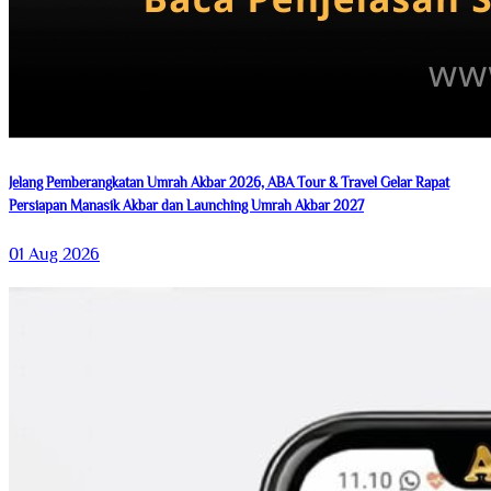
Jelang Pemberangkatan Umrah Akbar 2026, ABA Tour & Travel Gelar Rapat
Persiapan Manasik Akbar dan Launching Umrah Akbar 2027
01 Aug 2026