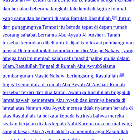
Rasulullah ﷺ belum turun.Unta itu kemudian bangkit kembali
dan berjalan beberapa langkah, lalu kembali lagi ke tempat
yang sama dan berhenti di sana.Barulah Rasulullah ﷺ turun
dari punggungnya.Tempat itu berada tepat di depan rumah
seorang sahabat bernama Abu Ayyub Al-Anshari. Tanah
tersebut kemudian dibeli untuk dijadikan lokasi pembangunan
masjid.Di tempat inilah kemudian berdiri Masjid Nabawi, yang
hingga hari ini menjadi salah satu masjid paling mulia dalam
Islam.Rasulullah Tinggal di Rumah Abu AyyubSelama
pembangunan Masjid Nabawi berlangsung, Rasulullah ﷺ
tinggal sementara di rumah Abu Ayyub Al-Anshari.Rumah
tersebut terdiri dari dua lantai. Awalnya Rasulullah tinggal di
lantai bawah, sementara Abu Ayyub dan istrinya berada di
lantai atas.Namun Abu Ayyub merasa tidak nyaman berada di
atas Rasulullah. Ia berkata kepada istrinya bahwa mereka
seakan berjalan di atas kepala Nabi.Karena rasa hormat yang
sangat besar, Abu Ayyub akhirnya meminta agar Rasulullah