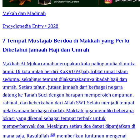
Mekah dan Madinah
Encyclopedia Entry • 2026
7 Tempat Mustajab Berdoa di Makkah yang Perlu
Diketahui Jamaah Haji dan Umrah
Makkah Al-Mukarramah merupakan kota paling mulia di muka
bumi. Di kota inilah berdiri Ka&#039;bah, kiblat umat Islam
sedunia, sekaligus tempat dilaksanakannya ibadah haji dan
umrah. Setiap tahun, jutaan jamaah dari berbagai negara
datang ke Tanah Suci dengan harapan memperoleh ampunan,
rahmat, dan keberkahan dari Allah SWT.Selain menjadi tempat
pelaksanaan berbagai ibadah, Makkah juga memiliki beberapa
lokasi yang dikenal sebagai tempat terbaik untuk
memperbanyak doa. Meskipun setiap doa dapat dipanjatkan di
mana saja, Rasulullah ﷺ memberikan tuntunan mengenai