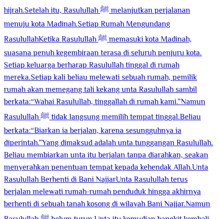
hijrah.Setelah itu, Rasulullah ﷺ melanjutkan perjalanan
menuju kota Madinah.Setiap Rumah Mengundang
RasulullahKetika Rasulullah ﷺ memasuki kota Madinah,
suasana penuh kegembiraan terasa di seluruh penjuru kota.
Setiap keluarga berharap Rasulullah tinggal di rumah
mereka.Setiap kali beliau melewati sebuah rumah, pemilik
rumah akan memegang tali kekang unta Rasulullah sambil
berkata:“Wahai Rasulullah, tinggallah di rumah kami.”Namun
Rasulullah ﷺ tidak langsung memilih tempat tinggal.Beliau
berkata:“Biarkan ia berjalan, karena sesungguhnya ia
diperintah.”Yang dimaksud adalah unta tunggangan Rasulullah.
Beliau membiarkan unta itu berjalan tanpa diarahkan, seakan
menyerahkan penentuan tempat kepada kehendak Allah.Unta
Rasulullah Berhenti di Bani NajjarUnta Rasulullah terus
berjalan melewati rumah-rumah penduduk hingga akhirnya
berhenti di sebuah tanah kosong di wilayah Bani Najjar.Namun