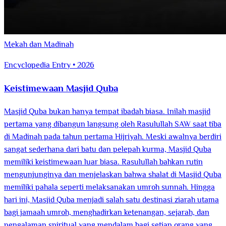
Mekah dan Madinah
Encyclopedia Entry • 2026
Keistimewaan Masjid Quba
Masjid Quba bukan hanya tempat ibadah biasa. Inilah masjid
pertama yang dibangun langsung oleh Rasulullah SAW saat tiba
di Madinah pada tahun pertama Hijriyah. Meski awalnya berdiri
sangat sederhana dari batu dan pelepah kurma, Masjid Quba
memiliki keistimewaan luar biasa. Rasulullah bahkan rutin
mengunjunginya dan menjelaskan bahwa shalat di Masjid Quba
memiliki pahala seperti melaksanakan umroh sunnah. Hingga
hari ini, Masjid Quba menjadi salah satu destinasi ziarah utama
bagi jamaah umroh, menghadirkan ketenangan, sejarah, dan
pengalaman spiritual yang mendalam bagi setiap orang yang