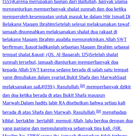
1333)Karena merupakan bagian dari Baitullah, banyak ulama
menganjurkan memperbanyak shalat sunnah dan doa ketika
memperoleh kesempatan untuk masuk ke dalam Hijr Ismail.Di
Belakang Maqam IbrahimSetelah selesai melaksanakan tawaf,
jamaah disunnahkan melaksanakan shalat dua rakaat di
belakang Maqam Ibrahim apabila memungkinkan.Allah SWT
berfirman: &quot;Jadikanlah sebagian Maqam Ibrahim sebagai
tempat shalat.&quot; (QS. Al-Baqarah: 125)Setelah shalat
sunnah tersebut, jamaah dianjurkan memperbanyak doa
kepada Allah SWT karena sedang berada di salah satu tempat
yang dimuliakan dalam syariat.Bukit Shafa dan MarwahSaat
melaksanakan sa&#039;i, Rasulullah ﷺ memperbanyak dzikir
dan doa ketika berada di atas Bukit Shafa maupun
Marwah.Dalam hadits Jabir RA disebutkan bahwa setiap kali
berada di atas Shafa dan Marwah, Rasulullah ﷺ menghadap
kiblat, bertakbir, bertahlil, memuji Allah, lalu berdoa dengan doa
yang panjang dan mengulanginya sebanyak tiga kali. (HR.