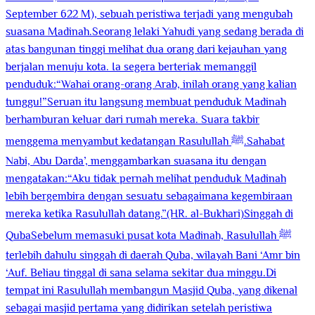
September 622 M), sebuah peristiwa terjadi yang mengubah
suasana Madinah.Seorang lelaki Yahudi yang sedang berada di
atas bangunan tinggi melihat dua orang dari kejauhan yang
berjalan menuju kota. Ia segera berteriak memanggil
penduduk:“Wahai orang-orang Arab, inilah orang yang kalian
tunggu!”Seruan itu langsung membuat penduduk Madinah
berhamburan keluar dari rumah mereka. Suara takbir
menggema menyambut kedatangan Rasulullah ﷺ.Sahabat
Nabi, Abu Darda’, menggambarkan suasana itu dengan
mengatakan:“Aku tidak pernah melihat penduduk Madinah
lebih bergembira dengan sesuatu sebagaimana kegembiraan
mereka ketika Rasulullah datang.”(HR. al-Bukhari)Singgah di
QubaSebelum memasuki pusat kota Madinah, Rasulullah ﷺ
terlebih dahulu singgah di daerah Quba, wilayah Bani ‘Amr bin
‘Auf. Beliau tinggal di sana selama sekitar dua minggu.Di
tempat ini Rasulullah membangun Masjid Quba, yang dikenal
sebagai masjid pertama yang didirikan setelah peristiwa