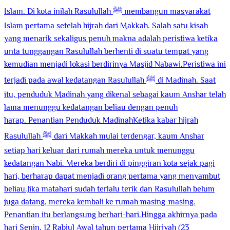
Islam. Di kota inilah Rasulullah ﷺ membangun masyarakat
Islam pertama setelah hijrah dari Makkah. Salah satu kisah
yang menarik sekaligus penuh makna adalah peristiwa ketika
unta tunggangan Rasulullah berhenti di suatu tempat yang
kemudian menjadi lokasi berdirinya Masjid Nabawi.Peristiwa ini
terjadi pada awal kedatangan Rasulullah ﷺ di Madinah. Saat
itu, penduduk Madinah yang dikenal sebagai kaum Anshar telah
lama menunggu kedatangan beliau dengan penuh
harap. Penantian Penduduk MadinahKetika kabar hijrah
Rasulullah ﷺ dari Makkah mulai terdengar, kaum Anshar
setiap hari keluar dari rumah mereka untuk menunggu
kedatangan Nabi. Mereka berdiri di pinggiran kota sejak pagi
hari, berharap dapat menjadi orang pertama yang menyambut
beliau.Jika matahari sudah terlalu terik dan Rasulullah belum
juga datang, mereka kembali ke rumah masing-masing.
Penantian itu berlangsung berhari-hari.Hingga akhirnya pada
hari Senin, 12 Rabiul Awal tahun pertama Hijriyah (23