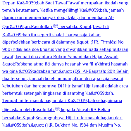
Depan Ka&#039;bah Saat TawafTawaf merupakan ibadah yang
penuh keutamaan. Ketika mengelilingi Ka&#039;bah, jamaah
dianjurkan memperbanyak doa, dzikir, dan membaca Al-
Qur&#039;an.Rasulullah ﷺ bersabda: &quot;Tawaf di
Ka&#039;bah itu seperti shalat, hanya saja kalian
diperbolehkan berbicara di dalamnya.&quot; (HR. Tirmidzi No.
960)Tidak ada doa khusus yang diwajibkan pada setiap putaran
tawaf, kecuali doa antara Rukun Yamani dan Hajar Aswad:
&quot;Rabbana atina fid-dunya hasanah wa fil-akhirati hasanah
wa qina &#039;adzaban nar.&quot; (QS. Al-Baqarah: 201) Selain
doa tersebut, jamaah boleh memanjatkan doa apa saja sesuai
kebutuhan dan harapannya.Di Hijr IsmailHijr Ismail adalah area
berbentuk setengah lingkaran di samping Ka&#039;bah.
Tempat ini termasuk bagian dari Ka&#039;bah sebagaimana
dijelaskan oleh Rasulullah ﷺ kepada Aisyah RA.Beliau
bersabda: &quot;Sesungguhnya Hijr itu termasuk bagian dari
Ka&#039;bah.&quot; (HR. Bukhari No. 1584 dan Muslim No.