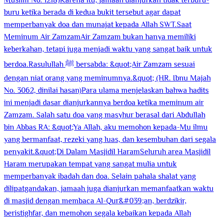
Muslim No. 1218)Karena itu, jamaah dianjurkan tidak terburu-
buru ketika berada di kedua bukit tersebut agar dapat
memperbanyak doa dan munajat kepada Allah SWT.Saat
Meminum Air ZamzamAir Zamzam bukan hanya memiliki
keberkahan, tetapi juga menjadi waktu yang sangat baik untuk
berdoa.Rasulullah ﷺ bersabda: &quot;Air Zamzam sesuai
dengan niat orang yang meminumnya.&quot; (HR. Ibnu Majah
No. 3062, dinilai hasan)Para ulama menjelaskan bahwa hadits
ini menjadi dasar dianjurkannya berdoa ketika meminum air
Zamzam. Salah satu doa yang masyhur berasal dari Abdullah
bin Abbas RA: &quot;Ya Allah, aku memohon kepada-Mu ilmu
yang bermanfaat, rezeki yang luas, dan kesembuhan dari segala
penyakit.&quot;Di Dalam Masjidil HaramSeluruh area Masjidil
Haram merupakan tempat yang sangat mulia untuk
memperbanyak ibadah dan doa. Selain pahala shalat yang
dilipatgandakan, jamaah juga dianjurkan memanfaatkan waktu
di masjid dengan membaca Al-Qur&#039;an, berdzikir,
beristighfar, dan memohon segala kebaikan kepada Allah