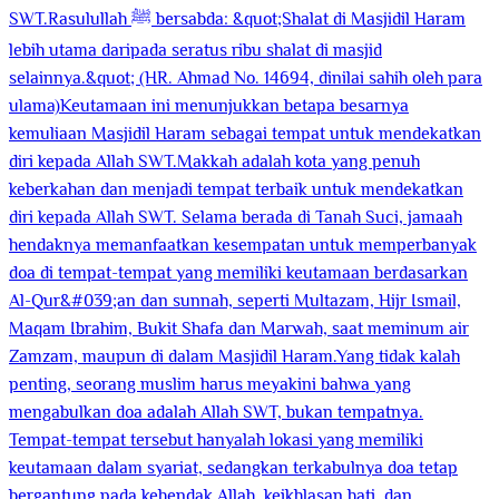
SWT.Rasulullah ﷺ bersabda: &quot;Shalat di Masjidil Haram
lebih utama daripada seratus ribu shalat di masjid
selainnya.&quot; (HR. Ahmad No. 14694, dinilai sahih oleh para
ulama)Keutamaan ini menunjukkan betapa besarnya
kemuliaan Masjidil Haram sebagai tempat untuk mendekatkan
diri kepada Allah SWT.Makkah adalah kota yang penuh
keberkahan dan menjadi tempat terbaik untuk mendekatkan
diri kepada Allah SWT. Selama berada di Tanah Suci, jamaah
hendaknya memanfaatkan kesempatan untuk memperbanyak
doa di tempat-tempat yang memiliki keutamaan berdasarkan
Al-Qur&#039;an dan sunnah, seperti Multazam, Hijr Ismail,
Maqam Ibrahim, Bukit Shafa dan Marwah, saat meminum air
Zamzam, maupun di dalam Masjidil Haram.Yang tidak kalah
penting, seorang muslim harus meyakini bahwa yang
mengabulkan doa adalah Allah SWT, bukan tempatnya.
Tempat-tempat tersebut hanyalah lokasi yang memiliki
keutamaan dalam syariat, sedangkan terkabulnya doa tetap
bergantung pada kehendak Allah, keikhlasan hati, dan