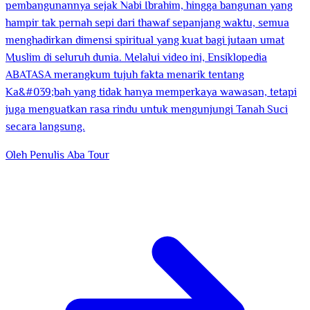
pembangunannya sejak Nabi Ibrahim, hingga bangunan yang
hampir tak pernah sepi dari thawaf sepanjang waktu, semua
menghadirkan dimensi spiritual yang kuat bagi jutaan umat
Muslim di seluruh dunia. Melalui video ini, Ensiklopedia
ABATASA merangkum tujuh fakta menarik tentang
Ka&#039;bah yang tidak hanya memperkaya wawasan, tetapi
juga menguatkan rasa rindu untuk mengunjungi Tanah Suci
secara langsung.
Oleh Penulis
Aba Tour