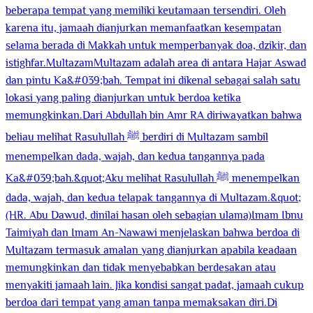
beberapa tempat yang memiliki keutamaan tersendiri. Oleh
karena itu, jamaah dianjurkan memanfaatkan kesempatan
selama berada di Makkah untuk memperbanyak doa, dzikir, dan
istighfar.MultazamMultazam adalah area di antara Hajar Aswad
dan pintu Ka&#039;bah. Tempat ini dikenal sebagai salah satu
lokasi yang paling dianjurkan untuk berdoa ketika
memungkinkan.Dari Abdullah bin Amr RA diriwayatkan bahwa
beliau melihat Rasulullah ﷺ berdiri di Multazam sambil
menempelkan dada, wajah, dan kedua tangannya pada
Ka&#039;bah.&quot;Aku melihat Rasulullah ﷺ menempelkan
dada, wajah, dan kedua telapak tangannya di Multazam.&quot;
(HR. Abu Dawud, dinilai hasan oleh sebagian ulama)Imam Ibnu
Taimiyah dan Imam An-Nawawi menjelaskan bahwa berdoa di
Multazam termasuk amalan yang dianjurkan apabila keadaan
memungkinkan dan tidak menyebabkan berdesakan atau
menyakiti jamaah lain. Jika kondisi sangat padat, jamaah cukup
berdoa dari tempat yang aman tanpa memaksakan diri.Di