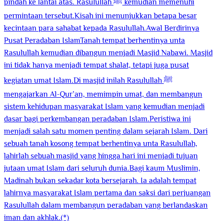
pindah ke lantai atas. Rasulullah ﷺ kemudian memenuhi
permintaan tersebut.Kisah ini menunjukkan betapa besar
kecintaan para sahabat kepada Rasulullah.Awal Berdirinya
Pusat Peradaban IslamTanah tempat berhentinya unta
Rasulullah kemudian dibangun menjadi Masjid Nabawi. Masjid
ini tidak hanya menjadi tempat shalat, tetapi juga pusat
kegiatan umat Islam.Di masjid inilah Rasulullah ﷺ
mengajarkan Al-Qur’an, memimpin umat, dan membangun
sistem kehidupan masyarakat Islam yang kemudian menjadi
dasar bagi perkembangan peradaban Islam.Peristiwa ini
menjadi salah satu momen penting dalam sejarah Islam. Dari
sebuah tanah kosong tempat berhentinya unta Rasulullah,
lahirlah sebuah masjid yang hingga hari ini menjadi tujuan
jutaan umat Islam dari seluruh dunia.Bagi kaum Muslimin,
Madinah bukan sekadar kota bersejarah. Ia adalah tempat
lahirnya masyarakat Islam pertama dan saksi dari perjuangan
Rasulullah dalam membangun peradaban yang berlandaskan
iman dan akhlak.(*)