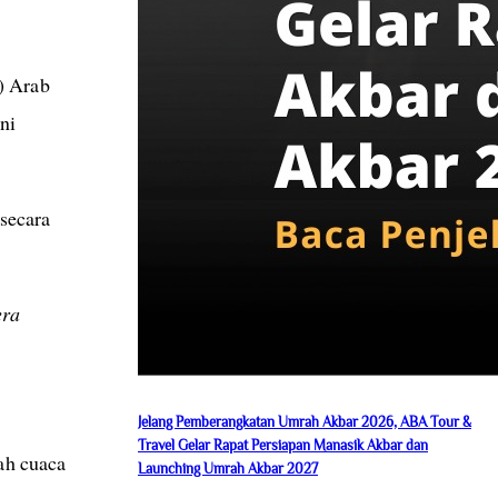
) Arab
ni
secara
era
Jelang Pemberangkatan Umrah Akbar 2026, ABA Tour &
Travel Gelar Rapat Persiapan Manasik Akbar dan
gah cuaca
Launching Umrah Akbar 2027