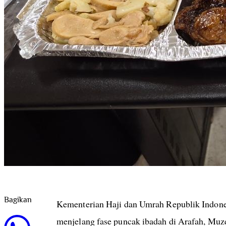
Menu makanan jemaah haji indonesia 2026
(dok by kemenhaj RI)
Bagikan
Kementerian Haji dan Umrah Republik Indone
menjelang fase puncak ibadah di Arafah, Muz